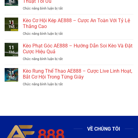
Thuật Tối Ưu
Th5
AE888
Chức năng bình luận bị tắt
ở
–
Kèo
Đơn
Châu
Kèo Cơ Hội Kép AE888 – Cược An Toàn Với Tỷ Lệ
Giản,
11
Á
Dễ
Thắng Cao
Th5
AE888
Hiểu
Chức năng bình luận bị tắt
ở
–
Và
Kèo
Hiểu
Dễ
Cơ
Kèo Phạt Góc AE888 – Hướng Dẫn Soi Kèo Và Đặt
Rõ
Thắng
11
Hội
Cách
Cược Hiệu Quả
Th5
Kép
Chơi
Chức năng bình luận bị tắt
ở
AE888
Và
Kèo
–
Chiến
Phạt
Kèo Rung Thể Thao AE888 – Cược Live Linh Hoạt,
Cược
Thuật
11
Góc
An
Bắt Cơ Hội Trong Từng Giây
Tối
Th5
AE888
Toàn
Ưu
Chức năng bình luận bị tắt
ở
–
Với
Kèo
Hướng
Tỷ
Rung
Dẫn
Lệ
Thể
Soi
Thắng
Thao
Kèo
Cao
AE888
Và
–
Đặt
Cược
Cược
Live
Hiệu
VỀ CHÚNG TÔI
Linh
Quả
Hoạt,