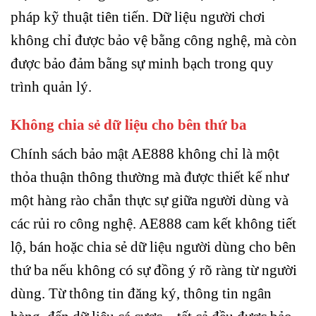
pháp kỹ thuật tiên tiến. Dữ liệu người chơi
không chỉ được bảo vệ bằng công nghệ, mà còn
được bảo đảm bằng sự minh bạch trong quy
trình quản lý.
Không chia sẻ dữ liệu cho bên thứ ba
Chính sách bảo mật AE888 không chỉ là một
thỏa thuận thông thường mà được thiết kế như
một hàng rào chắn thực sự giữa người dùng và
các rủi ro công nghệ. AE888 cam kết không tiết
lộ, bán hoặc chia sẻ dữ liệu người dùng cho bên
thứ ba nếu không có sự đồng ý rõ ràng từ người
dùng. Từ thông tin đăng ký, thông tin ngân