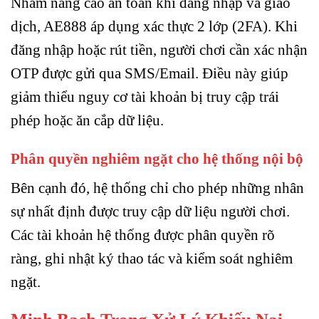
Nhằm nâng cao an toàn khi đăng nhập và giao
dịch, AE888 áp dụng xác thực 2 lớp (2FA). Khi
đăng nhập hoặc rút tiền, người chơi cần xác nhận
OTP được gửi qua SMS/Email. Điều này giúp
giảm thiểu nguy cơ tài khoản bị truy cập trái
phép hoặc ăn cắp dữ liệu.
Phân quyền nghiêm ngặt cho hệ thống nội bộ
Bên cạnh đó, hệ thống chỉ cho phép những nhân
sự nhất định được truy cập dữ liệu người chơi.
Các tài khoản hệ thống được phân quyền rõ
ràng, ghi nhật ký thao tác và kiểm soát nghiêm
ngặt.