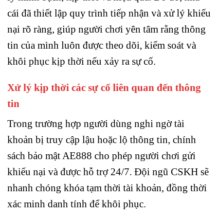
cái đã thiết lập quy trình tiếp nhận và xử lý khiếu
nại rõ ràng, giúp người chơi yên tâm rằng thông
tin của mình luôn được theo dõi, kiểm soát và
khôi phục kịp thời nếu xảy ra sự cố.
Xử lý kịp thời các sự cố liên quan đến thông
tin
Trong trường hợp người dùng nghi ngờ tài
khoản bị truy cập lậu hoặc lộ thông tin, chính
sách bảo mật AE888 cho phép người chơi gửi
khiếu nại và được hỗ trợ 24/7. Đội ngũ CSKH sẽ
nhanh chóng khóa tạm thời tài khoản, đồng thời
xác minh danh tính để khôi phục.