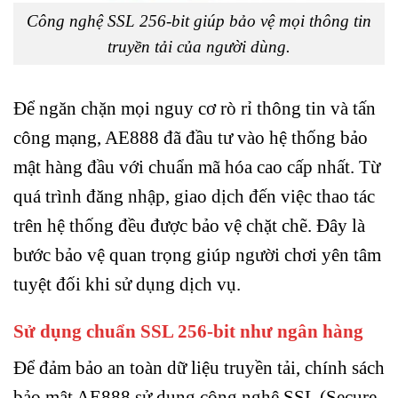
Công nghệ SSL 256-bit giúp bảo vệ mọi thông tin
truyền tải của người dùng.
Để ngăn chặn mọi nguy cơ rò rỉ thông tin và tấn
công mạng, AE888 đã đầu tư vào hệ thống bảo
mật hàng đầu với chuẩn mã hóa cao cấp nhất. Từ
quá trình đăng nhập, giao dịch đến việc thao tác
trên hệ thống đều được bảo vệ chặt chẽ. Đây là
bước bảo vệ quan trọng giúp người chơi yên tâm
tuyệt đối khi sử dụng dịch vụ.
Sử dụng chuẩn SSL 256-bit như ngân hàng
Để đảm bảo an toàn dữ liệu truyền tải, chính sách
bảo mật AE888 sử dụng công nghệ SSL (Secure