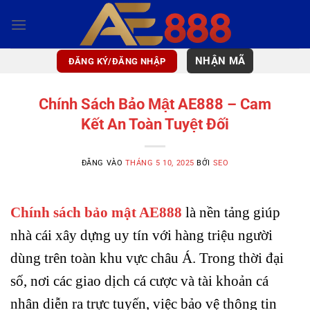
Bỏ
qua
nội
dung
NHẬN MÃ
ĐĂNG KÝ/ĐĂNG NHẬP
Chính Sách Bảo Mật AE888 – Cam
Kết An Toàn Tuyệt Đối
ĐĂNG VÀO
THÁNG 5 10, 2025
BỞI
SEO
Chính sách bảo mật AE888
là nền tảng giúp
nhà cái xây dựng uy tín với hàng triệu người
dùng trên toàn khu vực châu Á. Trong thời đại
số, nơi các giao dịch cá cược và tài khoản cá
nhân diễn ra trực tuyến, việc bảo vệ thông tin