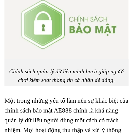
Chính sách quản lý dữ liệu minh bạch giúp người
chơi kiểm soát thông tin cá nhân dễ dàng.
Một trong những yếu tố làm nên sự khác biệt của
chính sách bảo mật AE888 chính là khả năng
quản lý dữ liệu người dùng một cách có trách
nhiệm. Mọi hoạt động thu thập và xử lý thông