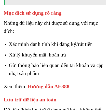
Mục đích sử dụng rõ ràng
Những dữ liệu này chỉ được sử dụng với mục
đích:
Xác minh danh tính khi đăng ký/rút tiền
Xử lý khuyến mãi, hoàn trả
Gửi thông báo liên quan đến tài khoản và cập
nhật sản phẩm
Xem thêm:
Hướng dẫn AE888
Lưu trữ dữ liệu an toàn
Dữ liệu được lưu trữ ở dạng mã hóa, không thể