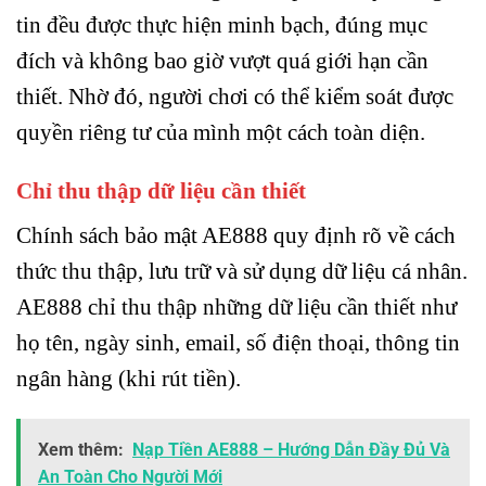
tin đều được thực hiện minh bạch, đúng mục
đích và không bao giờ vượt quá giới hạn cần
thiết. Nhờ đó, người chơi có thể kiểm soát được
quyền riêng tư của mình một cách toàn diện.
Chỉ thu thập dữ liệu cần thiết
Chính sách bảo mật AE888 quy định rõ về cách
thức thu thập, lưu trữ và sử dụng dữ liệu cá nhân.
AE888 chỉ thu thập những dữ liệu cần thiết như
họ tên, ngày sinh, email, số điện thoại, thông tin
ngân hàng (khi rút tiền).
Xem thêm:
Nạp Tiền AE888 – Hướng Dẫn Đầy Đủ Và
An Toàn Cho Người Mới