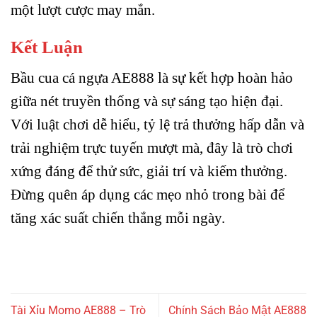
một lượt cược may mắn.
Kết Luận
Bầu cua cá ngựa AE888 là sự kết hợp hoàn hảo
giữa nét truyền thống và sự sáng tạo hiện đại.
Với luật chơi dễ hiểu, tỷ lệ trả thưởng hấp dẫn và
trải nghiệm trực tuyến mượt mà, đây là trò chơi
xứng đáng để thử sức, giải trí và kiếm thưởng.
Đừng quên áp dụng các mẹo nhỏ trong bài để
tăng xác suất chiến thắng mỗi ngày.
Tài Xỉu Momo AE888 – Trò
Chính Sách Bảo Mật AE888