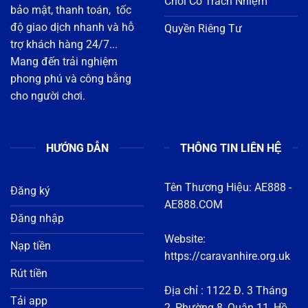
Chơi Có Trách Nhiệm
bảo mật, thanh toán, tốc
độ giao dịch nhanh và hỗ
Quyền Riêng Tư
trợ khách hàng 24/7...
Mang đến trải nghiệm
phong phú và công bằng
cho người chơi.
HƯỚNG DẪN
THÔNG TIN LIÊN HỆ
Tên Thương Hiệu:
AE888
-
Đăng ký
AE888.COM
Đăng nhập
Website:
Nạp tiền
https://caravanhire.org.uk
Rút tiền
Địa chỉ : 1122 Đ. 3 Tháng
Tải app
2, Phường 8, Quận 11, Hồ