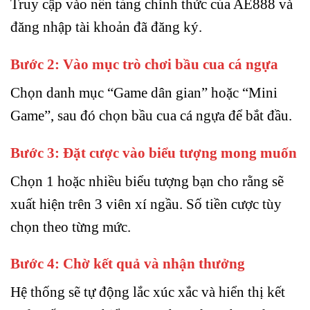
Truy cập vào nền tảng chính thức của AE888 và
đăng nhập tài khoản đã đăng ký.
Bước 2: Vào mục trò chơi bầu cua cá ngựa
Chọn danh mục “Game dân gian” hoặc “Mini
Game”, sau đó chọn bầu cua cá ngựa để bắt đầu.
Bước 3: Đặt cược vào biểu tượng mong muốn
Chọn 1 hoặc nhiều biểu tượng bạn cho rằng sẽ
xuất hiện trên 3 viên xí ngầu. Số tiền cược tùy
chọn theo từng mức.
Bước 4: Chờ kết quả và nhận thưởng
Hệ thống sẽ tự động lắc xúc xắc và hiển thị kết