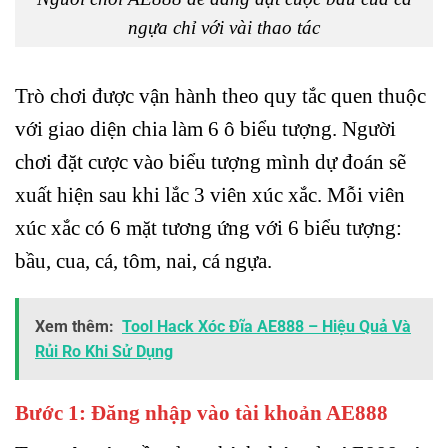
ngựa chỉ với vài thao tác
Trò chơi được vận hành theo quy tắc quen thuộc
với giao diện chia làm 6 ô biểu tượng. Người
chơi đặt cược vào biểu tượng mình dự đoán sẽ
xuất hiện sau khi lắc 3 viên xúc xắc. Mỗi viên
xúc xắc có 6 mặt tương ứng với 6 biểu tượng:
bầu, cua, cá, tôm, nai, cá ngựa.
Xem thêm:
Tool Hack Xóc Đĩa AE888 – Hiệu Quả Và
Rủi Ro Khi Sử Dụng
Bước 1: Đăng nhập vào tài khoản AE888