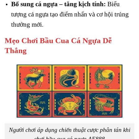
Bổ sung cá ngựa – tăng kịch tính:
Biểu
tượng cá ngựa tạo điểm nhấn và cơ hội trúng
thưởng mới.
Mẹo Chơi Bầu Cua Cá Ngựa Dễ
Thắng
Người chơi áp dụng chiến thuật cược phân tán khi
chơi bầu cua cá ngựa AE888