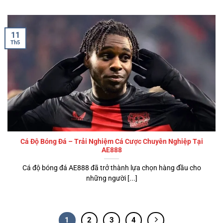
11
Th5
Cá Độ Bóng Đá – Trải Nghiệm Cá Cược Chuyên Nghiệp Tại
AE888
Cá độ bóng đá AE888 đã trở thành lựa chọn hàng đầu cho
những người [...]
1
2
3
4