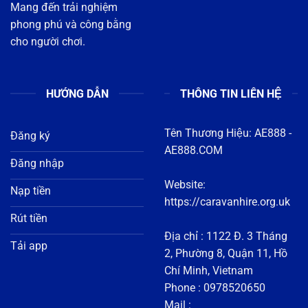
Mang đến trải nghiệm
phong phú và công bằng
cho người chơi.
HƯỚNG DẪN
THÔNG TIN LIÊN HỆ
Tên Thương Hiệu:
AE888
-
Đăng ký
AE888.COM
Đăng nhập
Website:
Nạp tiền
https://caravanhire.org.uk
Rút tiền
Địa chỉ : 1122 Đ. 3 Tháng
Tải app
2, Phường 8, Quận 11, Hồ
Chí Minh, Vietnam
Phone : 0978520650
Mail :