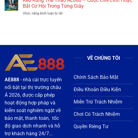
Kèo Rung Thể Thao AE888 – Cược Live Linh Hoạt,
Thuật
11
Góc
An
Bắt Cơ Hội Trong Từng Giây
Tối
Th5
AE888
Toàn
Ưu
Chức năng bình luận bị tắt
ở
–
Với
Kèo
Hướng
Tỷ
Rung
Dẫn
Lệ
Thể
Soi
Thắng
Thao
Kèo
Cao
AE888
Và
–
Đặt
Cược
Cược
Live
Hiệu
VỀ CHÚNG TÔI
Linh
Quả
Hoạt,
Bắt
Chính Sách Bảo Mật
Cơ
AE888
- nhà cái trực tuyến
Hội
nổi bật tại thị trường châu
Trong
Điều Khoản Điều Kiện
Từng
Á 2026, được cấp phép
Giây
Miễn Trừ Trách Nhiệm
hoạt động hợp pháp và
kiểm soát nghiêm ngặt về
Chơi Có Trách Nhiệm
bảo mật, thanh toán, tốc
độ giao dịch nhanh và hỗ
Quyền Riêng Tư
trợ khách hàng 24/7...