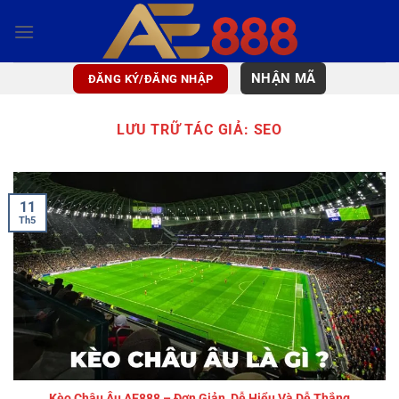
Bỏ
qua
nội
dung
NHẬN MÃ
ĐĂNG KÝ/ĐĂNG NHẬP
LƯU TRỮ TÁC GIẢ:
SEO
11
Th5
Kèo Châu Âu AE888 – Đơn Giản, Dễ Hiểu Và Dễ Thắng