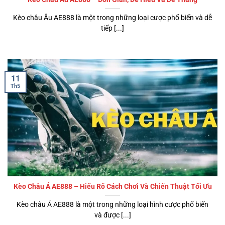
Kèo châu Âu AE888 là một trong những loại cược phổ biến và dễ
tiếp [...]
11
Th5
Kèo Châu Á AE888 – Hiểu Rõ Cách Chơi Và Chiến Thuật Tối Ưu
Kèo châu Á AE888 là một trong những loại hình cược phổ biến
và được [...]