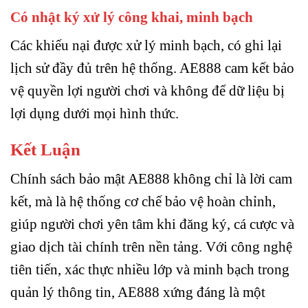
Có nhật ký xử lý công khai, minh bạch
Các khiếu nại được xử lý minh bạch, có ghi lại
lịch sử đầy đủ trên hệ thống. AE888 cam kết bảo
vệ quyền lợi người chơi và không để dữ liệu bị
lợi dụng dưới mọi hình thức.
Kết Luận
Chính sách bảo mật AE888 không chỉ là lời cam
kết, mà là hệ thống cơ chế bảo vệ hoàn chỉnh,
giúp người chơi yên tâm khi đăng ký, cá cược và
giao dịch tài chính trên nền tảng. Với công nghệ
tiên tiến, xác thực nhiều lớp và minh bạch trong
quản lý thông tin, AE888 xứng đáng là một