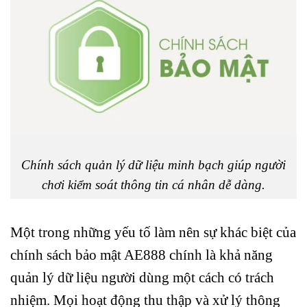
Chính sách quản lý dữ liệu minh bạch giúp người
chơi kiểm soát thông tin cá nhân dễ dàng.
Một trong những yếu tố làm nên sự khác biệt của
chính sách bảo mật AE888 chính là khả năng
quản lý dữ liệu người dùng một cách có trách
nhiệm. Mọi hoạt động thu thập và xử lý thông