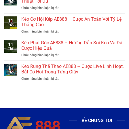
Thuật Tối Ưu
Th5
AE888
Chức năng bình luận bị tắt
ở
–
Kèo
Đơn
Châu
Kèo Cơ Hội Kép AE888 – Cược An Toàn Với Tỷ Lệ
Giản,
11
Á
Dễ
Thắng Cao
Th5
AE888
Hiểu
Chức năng bình luận bị tắt
ở
–
Và
Kèo
Hiểu
Dễ
Cơ
Kèo Phạt Góc AE888 – Hướng Dẫn Soi Kèo Và Đặt
Rõ
Thắng
11
Hội
Cách
Cược Hiệu Quả
Th5
Kép
Chơi
Chức năng bình luận bị tắt
ở
AE888
Và
Kèo
–
Chiến
Phạt
Kèo Rung Thể Thao AE888 – Cược Live Linh Hoạt,
Cược
Thuật
11
Góc
An
Bắt Cơ Hội Trong Từng Giây
Tối
Th5
AE888
Toàn
Ưu
Chức năng bình luận bị tắt
ở
–
Với
Kèo
Hướng
Tỷ
Rung
Dẫn
Lệ
Thể
Soi
Thắng
Thao
Kèo
Cao
AE888
Và
–
Đặt
Cược
Cược
Live
Hiệu
VỀ CHÚNG TÔI
Linh
Quả
Hoạt,