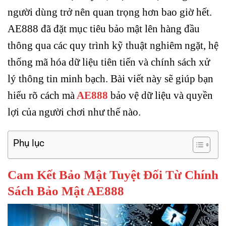
người dùng trở nên quan trọng hơn bao giờ hết.
AE888 đã đặt mục tiêu bảo mật lên hàng đầu
thông qua các quy trình kỹ thuật nghiêm ngặt, hệ
thống mã hóa dữ liệu tiên tiến và chính sách xử
lý thông tin minh bạch. Bài viết này sẽ giúp bạn
hiểu rõ cách mà
AE888
bảo vệ dữ liệu và quyền
lợi của người chơi như thế nào.
Phụ lục
Cam Kết Bảo Mật Tuyệt Đối Từ Chính
Sách Bảo Mật AE888