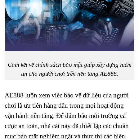
Cam kết về chính sách bảo mật giúp xây dựng niềm
tin cho người chơi trên nền tảng AE888.
AE888 luôn xem việc bảo vệ dữ liệu của người
chơi là ưu tiên hàng đầu trong mọi hoạt động
vận hành nền tảng. Để đảm bảo môi trường cá
cược an toàn, nhà cái này đã thiết lập các chuẩn
mực bảo mật nghiêm ngặt và thực thi các biện