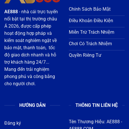
Bắt
Chính Sách Bảo Mật
Cơ
AE888
- nhà cái trực tuyến
Hội
nổi bật tại thị trường châu
Trong
Điều Khoản Điều Kiện
Từng
Á 2026, được cấp phép
Giây
Miễn Trừ Trách Nhiệm
hoạt động hợp pháp và
kiểm soát nghiêm ngặt về
Chơi Có Trách Nhiệm
bảo mật, thanh toán, tốc
độ giao dịch nhanh và hỗ
Quyền Riêng Tư
trợ khách hàng 24/7...
Mang đến trải nghiệm
phong phú và công bằng
cho người chơi.
HƯỚNG DẪN
THÔNG TIN LIÊN HỆ
Tên Thương Hiệu:
AE888
-
Đăng ký
AE888.COM