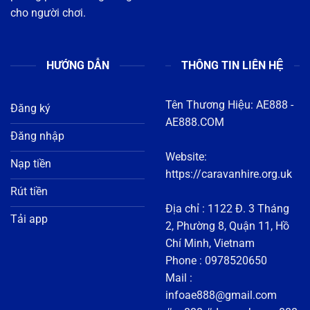
cho người chơi.
HƯỚNG DẪN
THÔNG TIN LIÊN HỆ
Tên Thương Hiệu:
AE888
-
Đăng ký
AE888.COM
Đăng nhập
Website:
Nạp tiền
https://caravanhire.org.uk
Rút tiền
Địa chỉ : 1122 Đ. 3 Tháng
Tải app
2, Phường 8, Quận 11, Hồ
Chí Minh, Vietnam
Phone : 0978520650
Mail :
infoae888@gmail.com