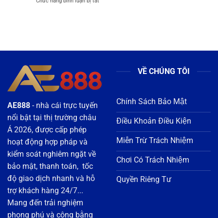
Chức năng bình luận bị tắt
ở
–
Với
Kèo
Hướng
Tỷ
Rung
Dẫn
Lệ
Thể
Soi
Thắng
Thao
Kèo
Cao
AE888
Và
–
Đặt
Cược
Cược
Live
Hiệu
VỀ CHÚNG TÔI
Linh
Quả
Hoạt,
Bắt
Chính Sách Bảo Mật
Cơ
AE888
- nhà cái trực tuyến
Hội
nổi bật tại thị trường châu
Trong
Điều Khoản Điều Kiện
Từng
Á 2026, được cấp phép
Giây
Miễn Trừ Trách Nhiệm
hoạt động hợp pháp và
kiểm soát nghiêm ngặt về
Chơi Có Trách Nhiệm
bảo mật, thanh toán, tốc
độ giao dịch nhanh và hỗ
Quyền Riêng Tư
trợ khách hàng 24/7...
Mang đến trải nghiệm
phong phú và công bằng