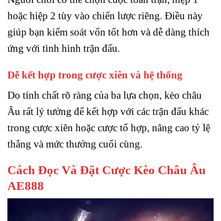
hoặc hiệp 2 tùy vào chiến lược riêng. Điều này
giúp bạn kiểm soát vốn tốt hơn và dễ dàng thích
ứng với tình hình trận đấu.
Dễ kết hợp trong cược xiên và hệ thống
Do tính chất rõ ràng của ba lựa chọn, kèo châu
Âu rất lý tưởng để kết hợp với các trận đấu khác
trong cược xiên hoặc cược tổ hợp, nâng cao tỷ lệ
thắng và mức thưởng cuối cùng.
Cách Đọc Và Đặt Cược Kèo Châu Âu
AE888