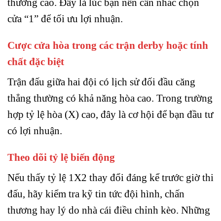
thường cao. Đây là lúc bạn nên cân nhắc chọn
cửa “1” để tối ưu lợi nhuận.
Cược cửa hòa trong các trận derby hoặc tính
chất đặc biệt
Trận đấu giữa hai đội có lịch sử đối đầu căng
thẳng thường có khả năng hòa cao. Trong trường
hợp tỷ lệ hòa (X) cao, đây là cơ hội để bạn đầu tư
có lợi nhuận.
Theo dõi tỷ lệ biến động
Nếu thấy tỷ lệ 1X2 thay đổi đáng kể trước giờ thi
đấu, hãy kiểm tra kỹ tin tức đội hình, chấn
thương hay lý do nhà cái điều chỉnh kèo. Những