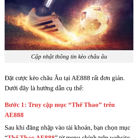
Cập nhật thông tin kèo châu âu
Đặt cược kèo châu Âu tại AE888 rất đơn giản.
Dưới đây là hướng dẫn cụ thể:
Bước 1: Truy cập mục “Thể Thao” trên
AE888
Sau khi đăng nhập vào tài khoản, bạn chọn mục
“
Thể Thao AE888
” từ menu chính trên website