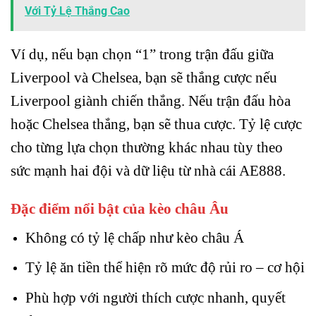
Với Tỷ Lệ Thắng Cao
Ví dụ, nếu bạn chọn “1” trong trận đấu giữa
Liverpool và Chelsea, bạn sẽ thắng cược nếu
Liverpool giành chiến thắng. Nếu trận đấu hòa
hoặc Chelsea thắng, bạn sẽ thua cược. Tỷ lệ cược
cho từng lựa chọn thường khác nhau tùy theo
sức mạnh hai đội và dữ liệu từ nhà cái AE888.
Đặc điểm nổi bật của kèo châu Âu
Không có tỷ lệ chấp như kèo châu Á
Tỷ lệ ăn tiền thể hiện rõ mức độ rủi ro – cơ hội
Phù hợp với người thích cược nhanh, quyết