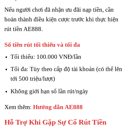
Nếu người chơi đã nhận ưu đãi nạp tiền, cần
hoàn thành điều kiện cược trước khi thực hiện
rút tiền AE888.
Số tiền rút tối thiểu và tối đa
Tối thiểu: 100.000 VNĐ/lần
Tối đa: Tùy theo cấp độ tài khoản (có thể lên
tới 500 triệu/lượt)
Không giới hạn số lần rút/ngày
Xem thêm:
Hướng dẫn AE888
Hỗ Trợ Khi Gặp Sự Cố Rút Tiền