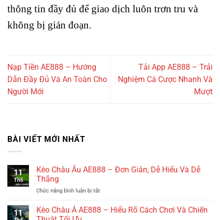
thông tin đầy đủ để giao dịch luôn trơn tru và
không bị gián đoạn.
Nạp Tiền AE888 – Hướng
Tải App AE888 – Trải
Dẫn Đầy Đủ Và An Toàn Cho
Nghiệm Cá Cược Nhanh Và
Người Mới
Mượt
BÀI VIẾT MỚI NHẤT
Kèo Châu Âu AE888 – Đơn Giản, Dễ Hiểu Và Dễ
11
Thắng
Th5
Chức năng bình luận bị tắt
ở
Kèo
Châu
Kèo Châu Á AE888 – Hiểu Rõ Cách Chơi Và Chiến
11
Âu
Thuật Tối Ưu