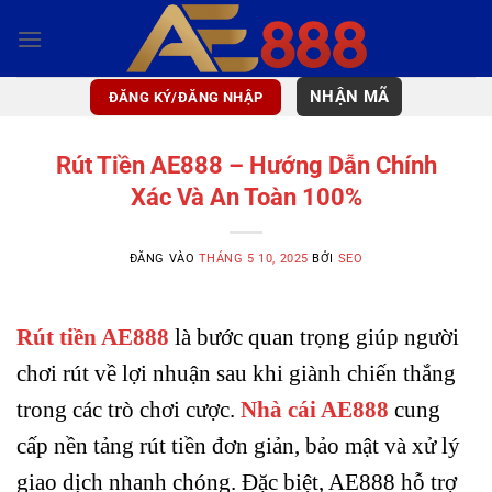
Bỏ
qua
nội
dung
NHẬN MÃ
ĐĂNG KÝ/ĐĂNG NHẬP
Rút Tiền AE888 – Hướng Dẫn Chính
Xác Và An Toàn 100%
ĐĂNG VÀO
THÁNG 5 10, 2025
BỞI
SEO
Rút tiền AE888
là bước quan trọng giúp người
chơi rút về lợi nhuận sau khi giành chiến thắng
trong các trò chơi cược.
Nhà cái AE888
cung
cấp nền tảng rút tiền đơn giản, bảo mật và xử lý
giao dịch nhanh chóng. Đặc biệt, AE888 hỗ trợ