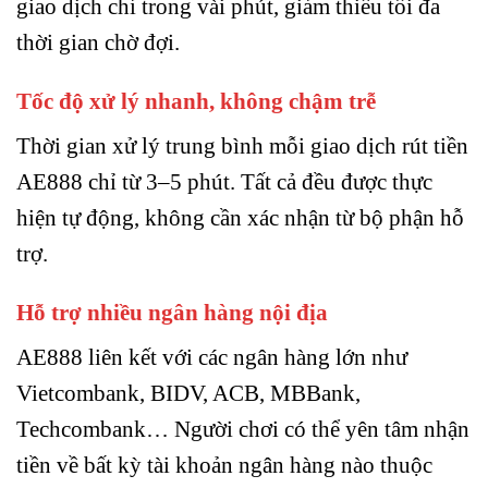
giao dịch chỉ trong vài phút, giảm thiểu tối đa
thời gian chờ đợi.
Tốc độ xử lý nhanh, không chậm trễ
Thời gian xử lý trung bình mỗi giao dịch rút tiền
AE888 chỉ từ 3–5 phút. Tất cả đều được thực
hiện tự động, không cần xác nhận từ bộ phận hỗ
trợ.
Hỗ trợ nhiều ngân hàng nội địa
AE888 liên kết với các ngân hàng lớn như
Vietcombank, BIDV, ACB, MBBank,
Techcombank… Người chơi có thể yên tâm nhận
tiền về bất kỳ tài khoản ngân hàng nào thuộc