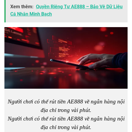
Xem thêm:
Quyền Riêng Tư AE888 – Bảo Vệ Dữ Liệu
Cá Nhân Minh Bạch
Người chơi có thể rút tiền AE888 về ngân hàng nội
địa chỉ trong vài phút.
Người chơi có thể rút tiền AE888 về ngân hàng nội
địa chỉ trong vài phút.