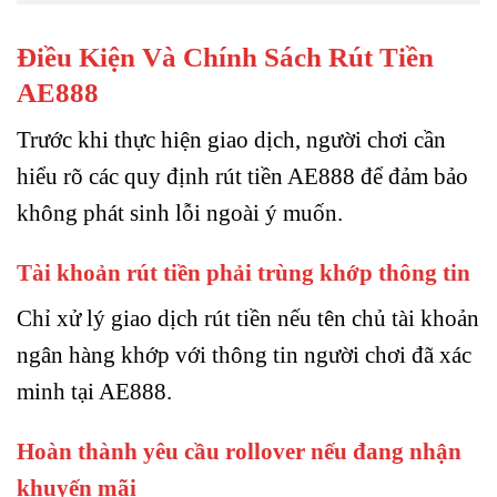
Điều Kiện Và Chính Sách Rút Tiền
AE888
Trước khi thực hiện giao dịch, người chơi cần
hiểu rõ các quy định rút tiền AE888 để đảm bảo
không phát sinh lỗi ngoài ý muốn.
Tài khoản rút tiền phải trùng khớp thông tin
Chỉ xử lý giao dịch rút tiền nếu tên chủ tài khoản
ngân hàng khớp với thông tin người chơi đã xác
minh tại AE888.
Hoàn thành yêu cầu rollover nếu đang nhận
khuyến mãi