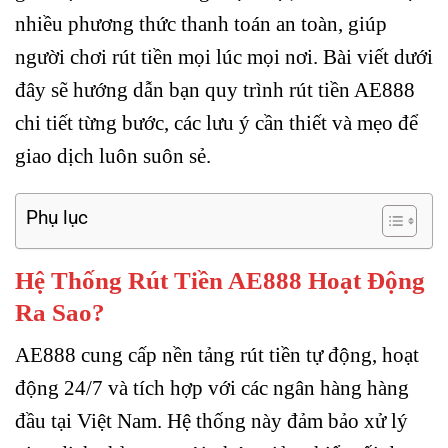
nhiều phương thức thanh toán an toàn, giúp
người chơi rút tiền mọi lúc mọi nơi. Bài viết dưới
đây sẽ hướng dẫn bạn quy trình rút tiền AE888
chi tiết từng bước, các lưu ý cần thiết và mẹo để
giao dịch luôn suôn sẻ.
Phụ lục
Hệ Thống Rút Tiền AE888 Hoạt Động
Ra Sao?
AE888 cung cấp nền tảng rút tiền tự động, hoạt
động 24/7 và tích hợp với các ngân hàng hàng
đầu tại Việt Nam. Hệ thống này đảm bảo xử lý