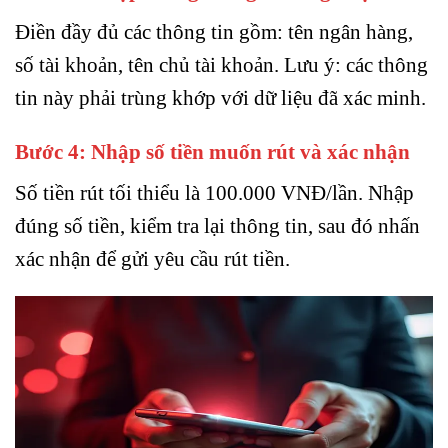
Điền đầy đủ các thông tin gồm: tên ngân hàng,
số tài khoản, tên chủ tài khoản. Lưu ý: các thông
tin này phải trùng khớp với dữ liệu đã xác minh.
Bước 4: Nhập số tiền muốn rút và xác nhận
Số tiền rút tối thiểu là 100.000 VNĐ/lần. Nhập
đúng số tiền, kiểm tra lại thông tin, sau đó nhấn
xác nhận để gửi yêu cầu rút tiền.