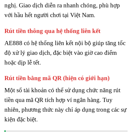
nghị. Giao dịch diễn ra nhanh chóng, phù hợp
với hầu hết người chơi tại Việt Nam.
Rút tiền thông qua hệ thống liên kết
AE888 có hệ thống liên kết nội bộ giúp tăng tốc
độ xử lý giao dịch, đặc biệt vào giờ cao điểm
hoặc dịp lễ tết.
Rút tiền bằng mã QR (hiện có giới hạn)
Một số tài khoản có thể sử dụng chức năng rút
tiền qua mã QR tích hợp ví ngân hàng. Tuy
nhiên, phương thức này chỉ áp dụng trong các sự
kiện đặc biệt.