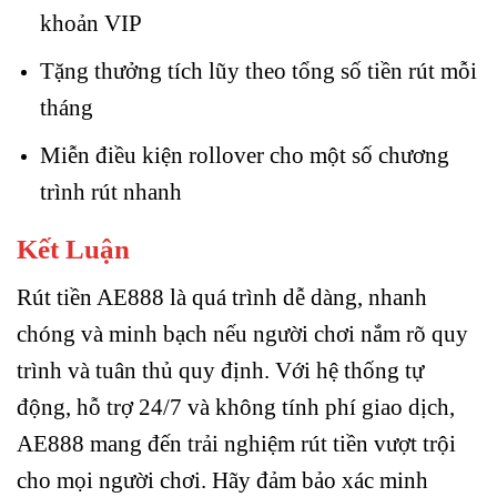
khoản VIP
Tặng thưởng tích lũy theo tổng số tiền rút mỗi
tháng
Miễn điều kiện rollover cho một số chương
trình rút nhanh
Kết Luận
Rút tiền AE888 là quá trình dễ dàng, nhanh
chóng và minh bạch nếu người chơi nắm rõ quy
trình và tuân thủ quy định. Với hệ thống tự
động, hỗ trợ 24/7 và không tính phí giao dịch,
AE888 mang đến trải nghiệm rút tiền vượt trội
cho mọi người chơi. Hãy đảm bảo xác minh