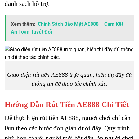
danh sách hỗ trợ.
Xem thêm:
Chính Sách Bảo Mật AE888 – Cam Kết
An Toàn Tuyệt Đối
Giao diện rút tiền AE888 trực quan, hiển thị đầy đủ
thông tin để thao tác chính xác.
Hướng Dẫn Rút Tiền AE888 Chi Tiết
Để thực hiện rút tiền AE888, người chơi chỉ cần
làm theo các bước đơn giản dưới đây. Quy trình
phù hợp cả với người mới bắt đầu lẫn người chơi