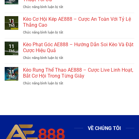
Th5
AE888
Chức năng bình luận bị tắt
ở
–
Kèo
Đơn
Châu
Kèo Cơ Hội Kép AE888 – Cược An Toàn Với Tỷ Lệ
Giản,
11
Á
Dễ
Thắng Cao
Th5
AE888
Hiểu
Chức năng bình luận bị tắt
ở
–
Và
Kèo
Hiểu
Dễ
Cơ
Kèo Phạt Góc AE888 – Hướng Dẫn Soi Kèo Và Đặt
Rõ
Thắng
11
Hội
Cách
Cược Hiệu Quả
Th5
Kép
Chơi
Chức năng bình luận bị tắt
ở
AE888
Và
Kèo
–
Chiến
Phạt
Kèo Rung Thể Thao AE888 – Cược Live Linh Hoạt,
Cược
Thuật
11
Góc
An
Bắt Cơ Hội Trong Từng Giây
Tối
Th5
AE888
Toàn
Ưu
Chức năng bình luận bị tắt
ở
–
Với
Kèo
Hướng
Tỷ
Rung
Dẫn
Lệ
Thể
Soi
Thắng
Thao
Kèo
Cao
AE888
Và
–
Đặt
Cược
Cược
Live
Hiệu
VỀ CHÚNG TÔI
Linh
Quả
Hoạt,