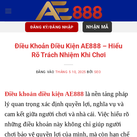
Bỏ
qua
nội
dung
NHẬN MÃ
ĐĂNG KÝ/ĐĂNG NHẬP
Điều Khoản Điều Kiện AE888 – Hiểu
Rõ Trách Nhiệm Khi Chơi
ĐĂNG VÀO
THÁNG 5 10, 2025
BỞI
SEO
Điều khoản điều kiện AE888
là nền tảng pháp
lý quan trọng xác định quyền lợi, nghĩa vụ và
cam kết giữa người chơi và nhà cái. Việc hiểu rõ
những điều khoản này không chỉ giúp người
chơi bảo vệ quyền lợi của mình, mà còn hạn chế