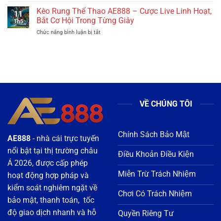
Kèo
–
Chiến
Phạt
Kèo Rung Thể Thao AE888 – Cược Live Linh Hoạt,
Cược
Thuật
11
Góc
An
Bắt Cơ Hội Trong Từng Giây
Tối
Th5
AE888
Toàn
Ưu
Chức năng bình luận bị tắt
ở
–
Với
Kèo
Hướng
Tỷ
Rung
Dẫn
Lệ
Thể
Soi
Thắng
Thao
Kèo
Cao
AE888
Và
–
Đặt
Cược
Cược
Live
Hiệu
VỀ CHÚNG TÔI
Linh
Quả
Hoạt,
Bắt
Chính Sách Bảo Mật
Cơ
AE888
- nhà cái trực tuyến
Hội
nổi bật tại thị trường châu
Trong
Điều Khoản Điều Kiện
Từng
Á 2026, được cấp phép
Giây
Miễn Trừ Trách Nhiệm
hoạt động hợp pháp và
kiểm soát nghiêm ngặt về
Chơi Có Trách Nhiệm
bảo mật, thanh toán, tốc
độ giao dịch nhanh và hỗ
Quyền Riêng Tư