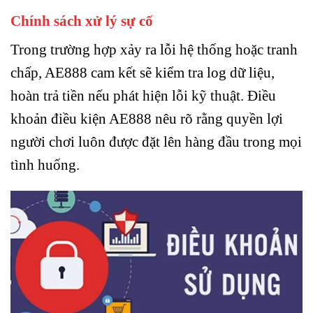
Chính sách xử lý sự cố
Trong trường hợp xảy ra lỗi hệ thống hoặc tranh
chấp, AE888 cam kết sẽ kiểm tra log dữ liệu,
hoàn trả tiền nếu phát hiện lỗi kỹ thuật. Điều
khoản điều kiện AE888 nêu rõ rằng quyền lợi
người chơi luôn được đặt lên hàng đầu trong mọi
tình huống.