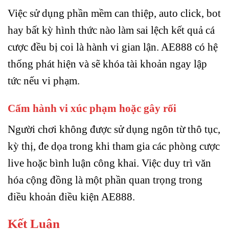
Việc sử dụng phần mềm can thiệp, auto click, bot
hay bất kỳ hình thức nào làm sai lệch kết quả cá
cược đều bị coi là hành vi gian lận. AE888 có hệ
thống phát hiện và sẽ khóa tài khoản ngay lập
tức nếu vi phạm.
Cấm hành vi xúc phạm hoặc gây rối
Người chơi không được sử dụng ngôn từ thô tục,
kỳ thị, đe dọa trong khi tham gia các phòng cược
live hoặc bình luận công khai. Việc duy trì văn
hóa cộng đồng là một phần quan trọng trong
điều khoản điều kiện AE888.
Kết Luận