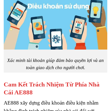
Xác minh tài khoản giúp đảm bảo quyền lợi và an
toàn giao dịch cho người chơi.
Cam Kết Trách Nhiệm Từ Phía Nhà
Cái AE888
AE888 xây dựng điều khoản điều kiện nhằm
khẳng định trách nhiệm của nhà cái đối với