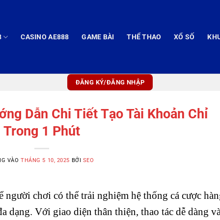
8
CASINO AE888
GAME BÀI
THỂ THAO
XỔ SỐ
KH
ĐĂNG KÝ/ĐĂNG NHẬP
ng Dẫn Chi Tiết Tạo Tài Khoản Chỉ
Trong 1 Phút
NG VÀO
THÁNG 5 10, 2025
BỞI
SEO
ể người chơi có thể trải nghiệm hệ thống cá cược hà
a dạng. Với giao diện thân thiện, thao tác dễ dàng v