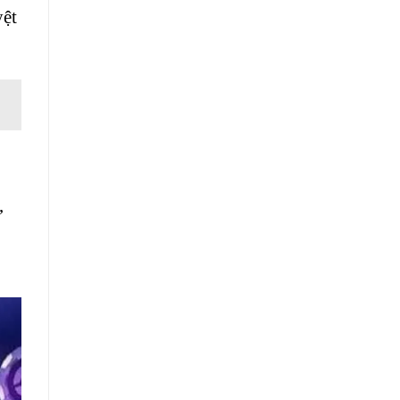
Cược
AE888
yệt
Hiệu
–
Quả
Cược
Live
Linh
Hoạt,
Bắt
Cơ
Hội
Trong
Từng
Giây
,