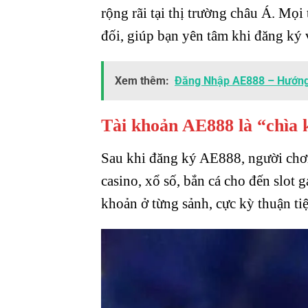
rộng rãi tại thị trường châu Á. Mọ
đối, giúp bạn yên tâm khi đăng ký 
Xem thêm:
Đăng Nhập AE888 – Hướng
Tài khoản AE888 là “chìa 
Sau khi đăng ký AE888, người chơi 
casino, xổ số, bắn cá cho đến slot 
khoản ở từng sảnh, cực kỳ thuận tiệ