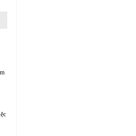
ảm
iệc