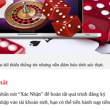
tối thiểu thông tin nhưng vẫn đảm bảo tính xác thực.
tất
 nhấn nút “Xác Nhận” để hoàn tất quá trình đăng ký
ập vào tài khoản mới, bạn có thể tiến hành nạp tiền