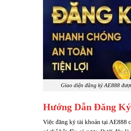
Giao diện đăng ký AE888 được 
Hướng Dẫn Đăng Ký 
Việc đăng ký tài khoản tại AE888 c