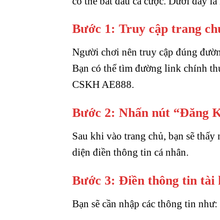
có thể bắt đầu cá cược. Dưới đây là
Bước 1: Truy cập trang ch
Người chơi nên truy cập đúng đường
Bạn có thể tìm đường link chính thứ
CSKH AE888.
Bước 2: Nhấn nút “Đăng K
Sau khi vào trang chủ, bạn sẽ thấy
diện điền thông tin cá nhân.
Bước 3: Điền thông tin tài
Bạn sẽ cần nhập các thông tin như: