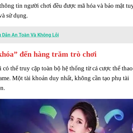
i thông tin người chơi đều được mã hóa và bảo mật tu
và sử dụng.
 Dẫn An Toàn Và Không Lỗi
khóa” đến hàng trăm trò chơi
có thể truy cập toàn bộ hệ thống từ cá cược thể thao
game. Một tài khoản duy nhất, không cần tạo phụ tài
n.