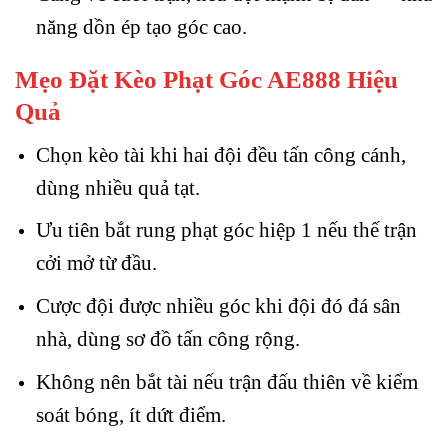
năng dồn ép tạo góc cao.
Mẹo Đặt Kèo Phạt Góc AE888 Hiệu
Quả
Chọn kèo tài khi hai đội đều tấn công cánh,
dùng nhiều quả tạt.
Ưu tiên bắt rung phạt góc hiệp 1 nếu thế trận
cởi mở từ đầu.
Cược đội được nhiều góc khi đội đó đá sân
nhà, dùng sơ đồ tấn công rộng.
Không nên bắt tài nếu trận đấu thiên về kiểm
soát bóng, ít dứt điểm.