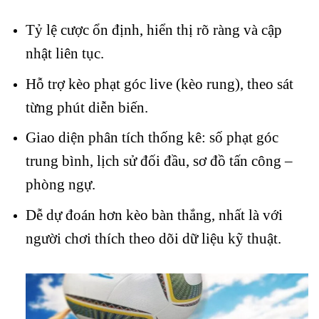
Tỷ lệ cược ổn định, hiển thị rõ ràng và cập
nhật liên tục.
Hỗ trợ kèo phạt góc live (kèo rung), theo sát
từng phút diễn biến.
Giao diện phân tích thống kê: số phạt góc
trung bình, lịch sử đối đầu, sơ đồ tấn công –
phòng ngự.
Dễ dự đoán hơn kèo bàn thắng, nhất là với
người chơi thích theo dõi dữ liệu kỹ thuật.