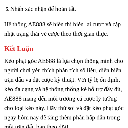
Nhấn xác nhận để hoàn tất.
Hệ thống AE888 sẽ hiển thị biên lai cược và cập
nhật trạng thái vé cược theo thời gian thực.
Kết Luận
Kèo phạt góc AE888 là lựa chọn thông minh cho
người chơi yêu thích phân tích số liệu, diễn biến
trận đấu và đặt cược kỹ thuật. Với tỷ lệ ổn định,
kèo đa dạng và hệ thống thống kê hỗ trợ đầy đủ,
AE888 mang đến môi trường cá cược lý tưởng
cho loại kèo này. Hãy thử soi và đặt kèo phạt góc
ngay hôm nay để tăng thêm phần hấp dẫn trong
mỗi trận đấu bạn theo dõi!