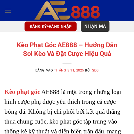
Bỏ
qua
nội
dung
NHẬN MÃ
ĐĂNG KÝ/ĐĂNG NHẬP
Kèo Phạt Góc AE888 – Hướng Dẫn
Soi Kèo Và Đặt Cược Hiệu Quả
ĐĂNG VÀO
THÁNG 5 11, 2025
BỞI
SEO
Kèo phạt góc
AE888 là một trong những loại
hình cược phụ được yêu thích trong cá cược
bóng đá. Không bị chi phối bởi kết quả thắng
thua chung cuộc, kèo phạt góc tập trung vào
thống kê kỹ thuật và diễn biến trận đấu, mang