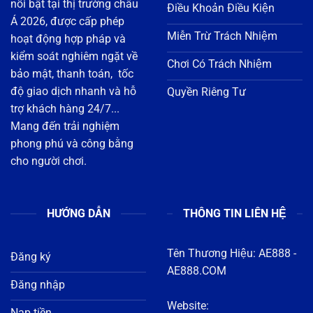
nổi bật tại thị trường châu
Trong
Điều Khoản Điều Kiện
Từng
Á 2026, được cấp phép
Giây
Miễn Trừ Trách Nhiệm
hoạt động hợp pháp và
kiểm soát nghiêm ngặt về
Chơi Có Trách Nhiệm
bảo mật, thanh toán, tốc
độ giao dịch nhanh và hỗ
Quyền Riêng Tư
trợ khách hàng 24/7...
Mang đến trải nghiệm
phong phú và công bằng
cho người chơi.
HƯỚNG DẪN
THÔNG TIN LIÊN HỆ
Tên Thương Hiệu:
AE888
-
Đăng ký
AE888.COM
Đăng nhập
Website:
Nạp tiền