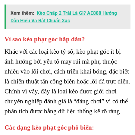
Xem thêm:
Kèo Chấp 2 Trái Là Gì? AE888 Hướng
Dẫn Hiểu Và Bắt Chuẩn Xác
Vì sao kèo phạt góc hấp dẫn?
Khác với các loại kèo tỷ số, kèo phạt góc ít bị
ảnh hưởng bởi yếu tố may rủi mà phụ thuộc
nhiều vào lối chơi, cách triển khai bóng, đặc biệt
là chiến thuật tấn công biên hoặc lối đá trực diện.
Chính vì vậy, đây là loại kèo được giới chơi
chuyên nghiệp đánh giá là “đáng chơi” vì có thể
phân tích được bằng dữ liệu thống kê rõ ràng.
Các dạng kèo phạt góc phổ biến: