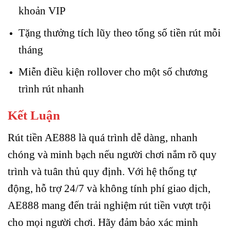
khoản VIP
Tặng thưởng tích lũy theo tổng số tiền rút mỗi
tháng
Miễn điều kiện rollover cho một số chương
trình rút nhanh
Kết Luận
Rút tiền AE888 là quá trình dễ dàng, nhanh
chóng và minh bạch nếu người chơi nắm rõ quy
trình và tuân thủ quy định. Với hệ thống tự
động, hỗ trợ 24/7 và không tính phí giao dịch,
AE888 mang đến trải nghiệm rút tiền vượt trội
cho mọi người chơi. Hãy đảm bảo xác minh