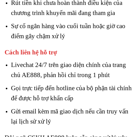
Rút tiền khi chưa hoàn thành điều kiện của
chương trình khuyến mãi đang tham gia
Sự cố ngân hàng vào cuối tuần hoặc giờ cao
điểm gây chậm xử lý
Cách liên hệ hỗ trợ
Livechat 24/7 trên giao diện chính của trang
chủ AE888, phản hồi chỉ trong 1 phút
Gọi trực tiếp đến hotline của bộ phận tài chính
để được hỗ trợ khẩn cấp
Gửi email kèm mã giao dịch nếu cần truy vấn
lại lịch sử xử lý