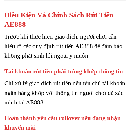
Điều Kiện Và Chính Sách Rút Tiền
AE888
Trước khi thực hiện giao dịch, người chơi cần
hiểu rõ các quy định rút tiền AE888 để đảm bảo
không phát sinh lỗi ngoài ý muốn.
Tài khoản rút tiền phải trùng khớp thông tin
Chỉ xử lý giao dịch rút tiền nếu tên chủ tài khoản
ngân hàng khớp với thông tin người chơi đã xác
minh tại AE888.
Hoàn thành yêu cầu rollover nếu đang nhận
khuyến mãi