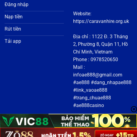
Đăng nhập
Website:
Nạp tiền
https://caravanhire.org.uk
Rút tiền
Địa chỉ : 1122 Đ. 3 Tháng
Tải app
2, Phường 8, Quận 11, Hồ
Chí Minh, Vietnam
Phone : 0978520650
Mail :
infoae888@gmail.com
#ae888 #dang_nhapae888
#link_vaoae888
#trang_chuae888
#ae888casino
Copyright 2026 © TRANG CHỦ CHÍNH THỨC AE888.COM