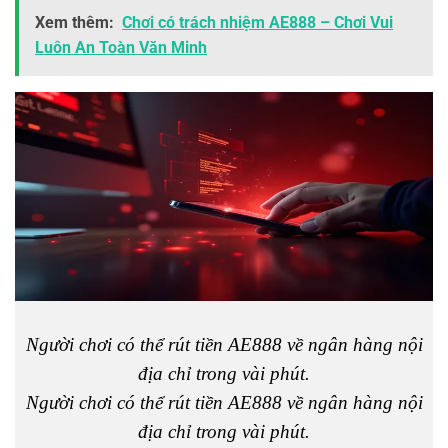
Xem thêm:
Chơi có trách nhiệm AE888 – Chơi Vui
Luôn An Toàn Văn Minh
Người chơi có thể rút tiền AE888 về ngân hàng nội
địa chỉ trong vài phút.
Người chơi có thể rút tiền AE888 về ngân hàng nội
địa chỉ trong vài phút.