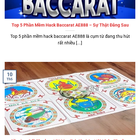
Top 5 Phần Mềm Hack Baccarat AE888 – Sự Thật Đằng Sau
Top 5 phần mềm hack baccarat AE888 là cụm từ đang thu hút
rất nhiều [...]
10
Th5