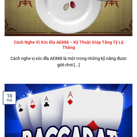
Cách Nghe Vị Xóc Đĩa AE888 – Kỹ Thuật Giúp Tăng Tỷ Lệ
Thắng
Cách nghe vị xóc đĩa AE888 là một trong những kỹ năng được
giới chơi [...]
10
Th5