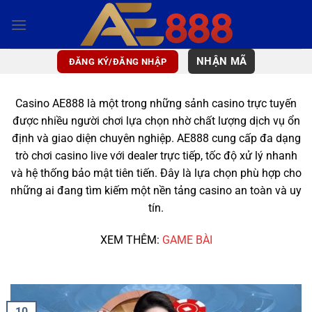
Bỏ
qua
nội
dung
NHẬN MÃ
ĐĂNG KÝ/ĐĂNG NHẬP
Casino AE888 là một trong những sảnh casino trực tuyến
được nhiều người chơi lựa chọn nhờ chất lượng dịch vụ ổn
định và giao diện chuyên nghiệp. AE888 cung cấp đa dạng
trò chơi casino live với dealer trực tiếp, tốc độ xử lý nhanh
và hệ thống bảo mật tiên tiến. Đây là lựa chọn phù hợp cho
những ai đang tìm kiếm một nền tảng casino an toàn và uy
tín.
XEM THÊM:
GAME BÀI
10