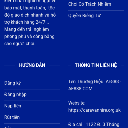
kiểm soát nghiêm ngặt về
Chơi Có Trách Nhiệm
bảo mật, thanh toán, tốc
độ giao dịch nhanh và hỗ
Quyền Riêng Tư
trợ khách hàng 24/7...
Mang đến trải nghiệm
phong phú và công bằng
cho người chơi.
HƯỚNG DẪN
THÔNG TIN LIÊN HỆ
Tên Thương Hiệu:
AE888
-
Đăng ký
AE888.COM
Đăng nhập
Website:
Nạp tiền
https://caravanhire.org.uk
Rút tiền
Địa chỉ : 1122 Đ. 3 Tháng