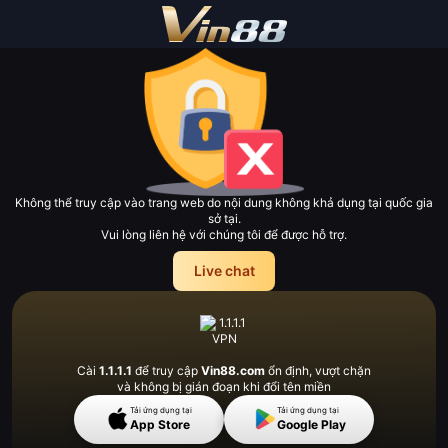
Không thể truy cập vào trang web do nội dung không khả dụng tại quốc gia
sở tại.
Vui lòng liên hệ với chúng tôi để được hỗ trợ.
Live chat
Cài
1.1.1.1
để truy cập
Vin88.com
ổn định, vượt
chặn
và không bị gián đoạn khi đổi tên miền
Tải ứng dụng tại
Tải ứng dụng tại
App Store
Google Play